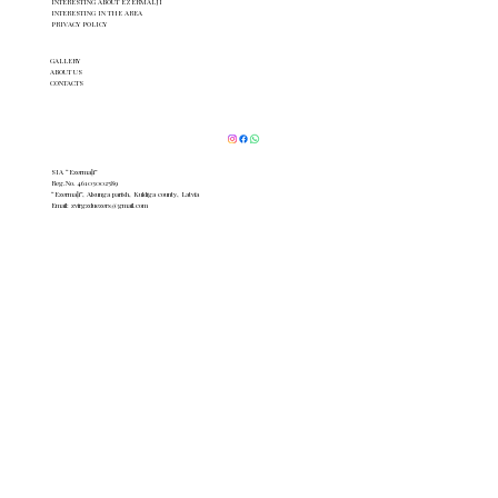
INTERESTING ABOUT EZERMALJI
INTERESTING IN THE AREA
PRIVACY POLICY
GALLERY
ABOUT US
CONTACTS
SIA “Ezermaļi”
Reg.No. 46103002589
“Ezermaļi”, Alsunga parish, Kuldīga county, Latvia
Email:
zvirgzduezers@gmail.com