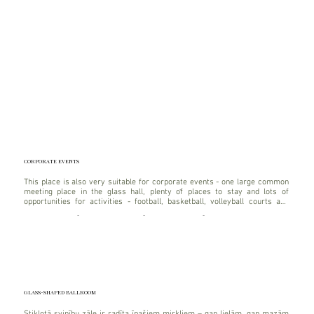
CORPORATE EVENTS
This place is also very suitable for corporate events - one large common 
-
meeting place in the glass hall, plenty of places to stay and lots of 
opportunities for activities - football, basketball, volleyball courts and 
many other options.
-
-
-
GLASS-SHAPED BALLROOM