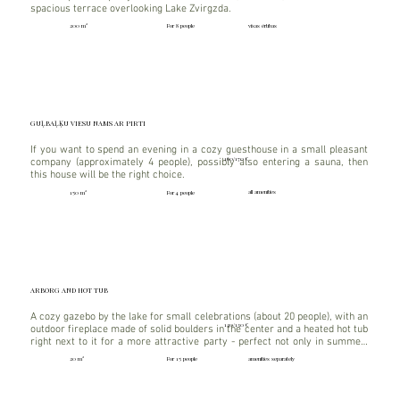
spacious terrace overlooking Lake Zvirgzda.
visas ērtības
200 m²
For 8 people
GUĻBAĻĶU VIESU NAMS AR PIRTI
If you want to spend an evening in a cozy guesthouse in a small pleasant 
160/170 €
company (approximately 4 people), possibly also entering a sauna, then 
this house will be the right choice.
all amenities
150 m²
For 4 people
ARBORG AND HOT TUB
A cozy gazebo by the lake for small celebrations (about 20 people), with an 
120/130 €
outdoor fireplace made of solid boulders in the center and a heated hot tub 
right next to it for a more attractive party - perfect not only in summer, 
but also for cooler evenings, for example in spring or autumn.
amenities separately
20 m²
For 15 people