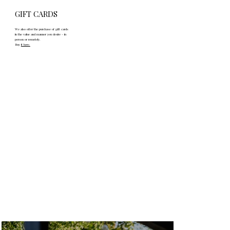
GIFT CARDS
We also offer the purchase of gift cards
in the value and manner you desire - in
person or remotely.
Buy
it here.