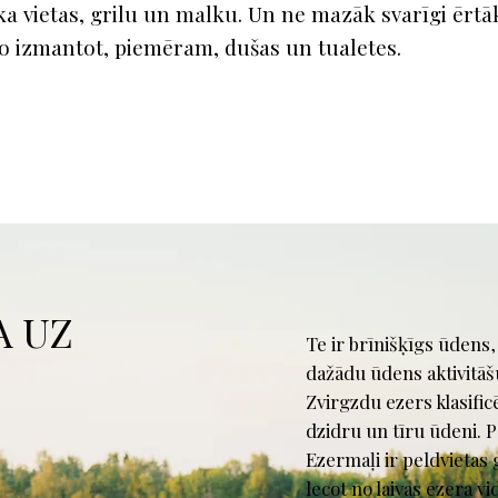
a vietas, grilu un malku. Un ne mazāk svarīgi ērtāka
ko izmantot, piemēram, dušas un tualetes.
A UZ
Te ir brīnišķīgs ūdens,
dažādu ūdens aktivitāš
Zvirgzdu ezers klasific
dzidru un tīru ūdeni. P
Ezermaļi ir peldvietas 
lecot no laivas ezera vi