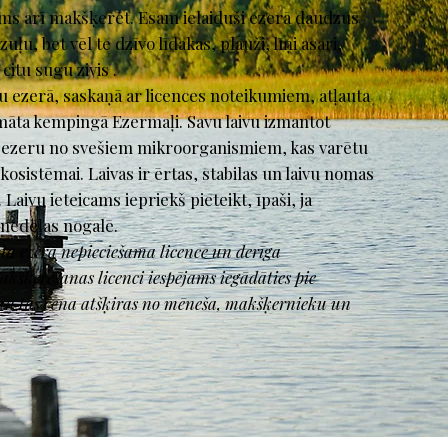
ms arī makšķerēt. Esam ielaiduši ezerā daudzus
u, bet vēl te dzīvo līdakas, plauži, līņi asari,
citu sugu zivis .
 ezerā, saskaņā ar licences noteikumiem, atļauta
nomāta kempingā Ezermaļi. Savu laivu izmantot
u ezeru no svešiem mikroorganismiem, kas varētu
kosistēmai. Laivas ir ērtas, stabilas un laivu nomas
Laivu ieteicams iepriekš pieteikt, īpaši, ja
nedēļas nogalē.
u ezerā nepieciešama licence un derīga
kšķerēšanas licenci iespējams iegādāties pie
n tās cena atšķiras no mēneša, makšķernieku un