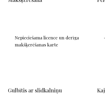
Nepieciešama licence un derīga
makšķerēšanas karte
Gulbītis ar slidkalniņu
Ka