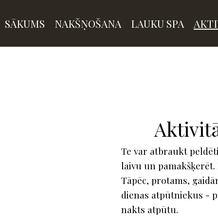
SĀKUMS
NAKŠŅOŠANA
LAUKU SPA
AKTI
Aktivit
Te var atbraukt peldēt
laivu un pamakšķerēt. 
Tāpēc, protams, gaidām
dienas atpūtniekus - p
nakts atpūtu.