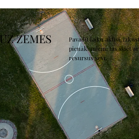
 UZ ZEMES
Pavadīt laiku aktīvi, izku
pienākumiem, tas šķiet ar
resursus sevī.