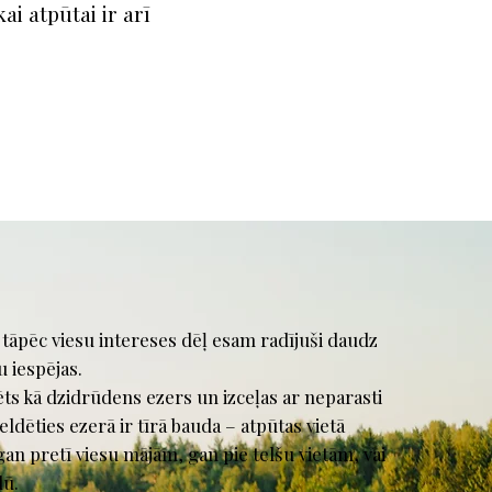
i atpūtai ir arī
 tāpēc viesu intereses dēļ esam radījuši daudz
u iespējas.
ēts kā dzidrūdens ezers un izceļas ar neparasti
eldēties ezerā ir tīrā bauda – atpūtas vietā
gan pretī viesu mājām, gan pie telšu vietām, vai
dū.