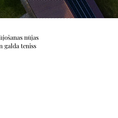
ūjošanas nūjas
n galda teniss