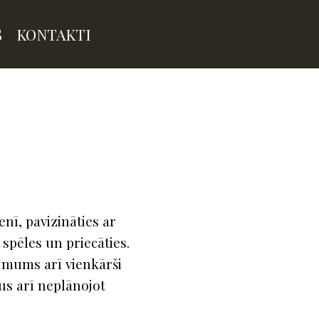
S
KONTAKTI
nī, pavizināties ar
spēles un priecāties.
e mums arī vienkārši
us arī neplānojot