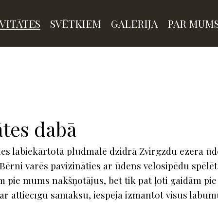
VITĀTES
SVĒTKIEM
GALERIJA
PAR MUM
ātes dabā
ies labiekārtotā pludmalē dzidrā Zvirgzdu ezera ūde
Bērni varēs pavizināties ar ūdens velosipēdu spēlēt 
 pie mums nakšņotājus, bet tik pat ļoti gaidām pi
ar attiecīgu samaksu, iespēja izmantot visus labum