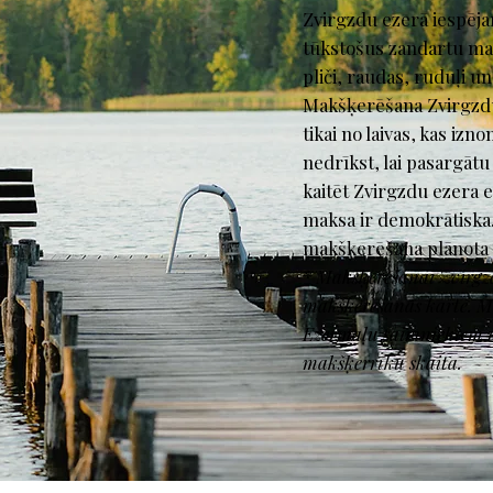
Zvirgzdu ezerā iespēja
tūkstošus zandartu mazuļ
pliči, raudas, ruduļi un 
Makšķerēšana Zvirgzdu
tikai no laivas, kas iz
nedrīkst, lai pasargāt
kaitēt Zvirgzdu ezera e
maksa ir demokrātiska. 
makšķerēšana plānota 
* Makšķerēšanai Zvirgzd
makšķerēšanas karte. Ma
Ezermaļu saimniekiem u
makšķerrīku skaita.