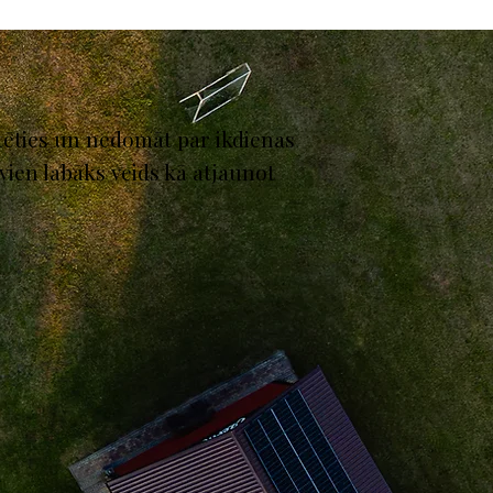
stēties un nedomāt par ikdienas
vien labāks veids kā atjaunot