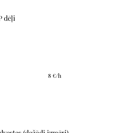
 dēļi
8 €/h
dvestes (dažādi izmēri)