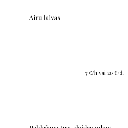
Airu laivas
7 €/h vai 20 €/d.
Peldēšana tīrā, dzidrā ūdenī