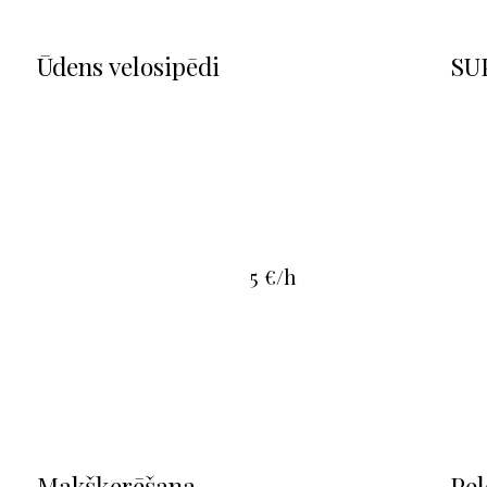
Ūdens velosipēdi
SUP
5 €/h
Makšķerēšana
Pel