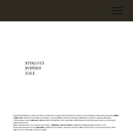
STIKLOTĀ
SVINĪBU
ZĀLE
Ja plānojat rīkot lielākus svētkus un vēlaties to darīt skaistā, sakoptā vidē, kur netrūkst ne dabas tuvuma, ne ikdienas ērtību, piedāvājam plašu
stiklotu
svinību zāli
. Tā ir piemērota dažādiem pasākumiem – kāzām, jubilejām, dzimšanas dienām, salidojumiem vai citiem svarīgiem notikumiem.
Zālē iespējams uzņemt
aptuveni 70 viesus
, turklāt tai ir brīnišķīgs skats aiz plašajiem stikla logiem, kas ielaiž telpā daudz gaismas un veido īpaši
patīkamu atmosfēru.
Blakus zālei pieejamas visas nepieciešamās ērtības –
labierīcības, dušas un virtuves zona
. Krēsli, galdi un lampiņas iekļautas cenā.
Piedāvājam arī iespēju rezervēt
naktsmītnes
atbilstoši viesu skaitam – pieejamas dažādas mājiņas un telšu vietas ezera tuvumā, lai viesi varētu
palikt uz vietas un izbaudīt svētkus nesteidzīgi.