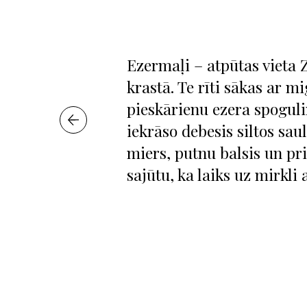
Ezermaļi – atpūtas vieta 
krastā. Te rīti sākas ar mi
pieskārienu ezera spoguli
iekrāso debesis siltos sau
miers, putnu balsis un p
sajūtu, ka laiks uz mirkli 