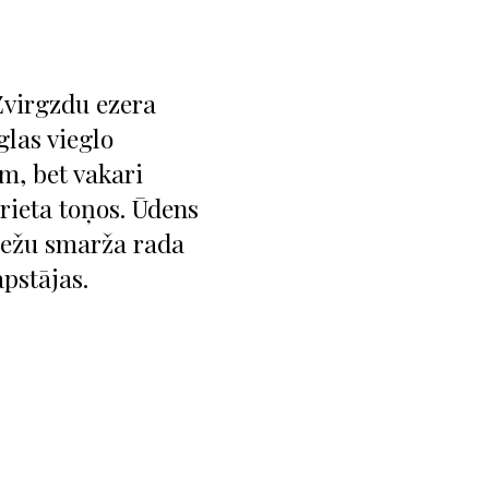
Zvirgzdu ezera
glas vieglo
m, bet vakari
lrieta toņos. Ūdens
riežu smarža rada
apstājas.